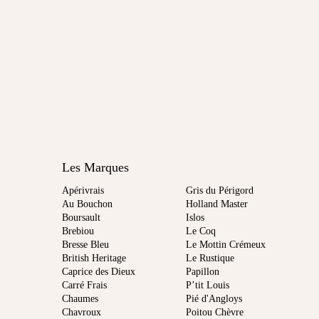
Les Marques
Apérivrais
Gris du Périgord
Au Bouchon
Holland Master
Boursault
Islos
Brebiou
Le Coq
Bresse Bleu
Le Mottin Crémeux
British Heritage
Le Rustique
Caprice des Dieux
Papillon
Carré Frais
P’tit Louis
Chaumes
Pié d'Angloys
Chavroux
Poitou Chèvre