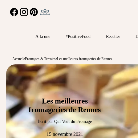
Ambassadeur
FACEBOOK
INSTAGRAM
PINTEREST
À la une
#PositiveFood
Recettes
D
Accueil
Fromages & Terroirs
Les meilleures fromageries de Rennes
Les meilleures
fromageries de Rennes
Écrit par Qui Veut du Fromage
15 novembre 2021