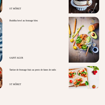
ST MÔRET
Buddha bowl au fromage bleu
SAINT AGUR
Tartine de fromage frais au pesto de fanes de radis
ST MÔRET