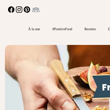
Ambassadeur
FACEBOOK
INSTAGRAM
PINTEREST
À la une
#PositiveFood
Recettes
D
F