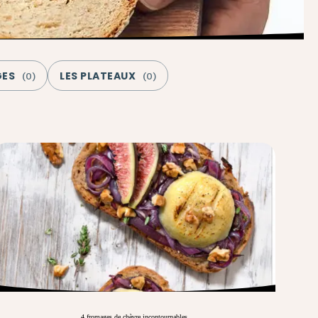
GES
LES PLATEAUX
(
0
)
(
0
)
4 fromages de chèvre incontournables