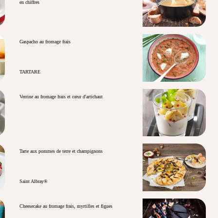
en chiffres
Gaspacho au fromage frais
TARTARE
Verrine au fromage frais et cœur d'artichaut
Tarte aux pommes de terre et champignons
Saint Albray®
Cheesecake au fromage frais, myrtilles et figues