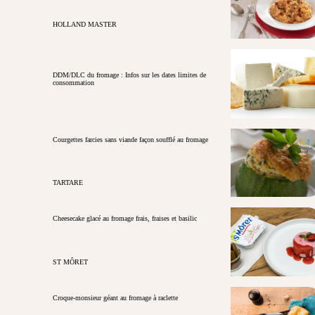
HOLLAND MASTER
DDM/DLC du fromage : Infos sur les dates limites de
consommation
Courgettes farcies sans viande façon soufflé au fromage
TARTARE
Cheesecake glacé au fromage frais, fraises et basilic
ST MÔRET
Croque-monsieur géant au fromage à raclette