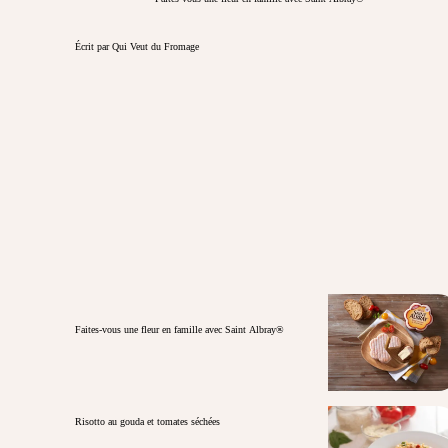
Écrit par Qui Veut du Fromage
Faites-vous une fleur en famille avec Saint Albray®
Risotto au gouda et tomates séchées