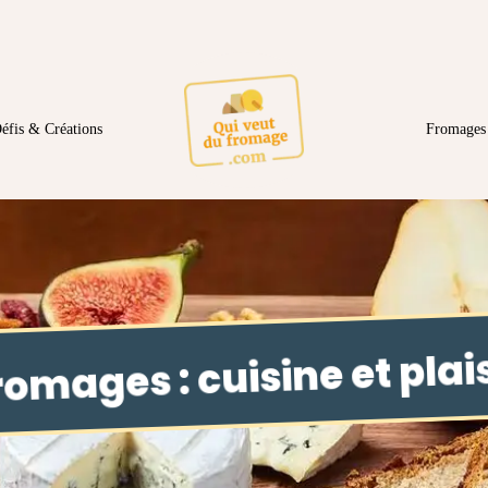
éfis & Créations
Fromages 
romages : cuisine et plais