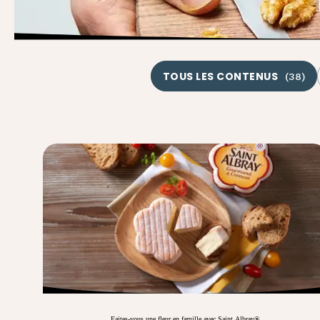
TOUS LES CONTENUS
(
38
)
Faites-vous une fleur en famille avec Saint Albray®