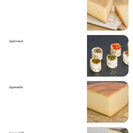
Apérivrais®
Appenzeller