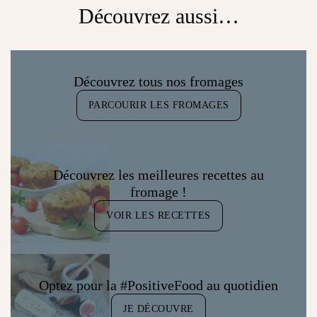
Découvrez aussi…
Découvrez tous nos fromages
PARCOURIR LES FROMAGES
Découvrez les meilleures recettes au
fromage !
VOIR LES RECETTES
Optez pour la #PositiveFood au quotidien
JE DÉCOUVRE