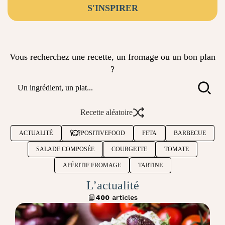
S'INSPIRER
Vous recherchez une recette, un fromage ou un bon plan
?
Recette aléatoire
ACTUALITÉ
POSITIVEFOOD
FETA
BARBECUE
SALADE COMPOSÉE
COURGETTE
TOMATE
APÉRITIF FROMAGE
TARTINE
L’actualité
400
articles