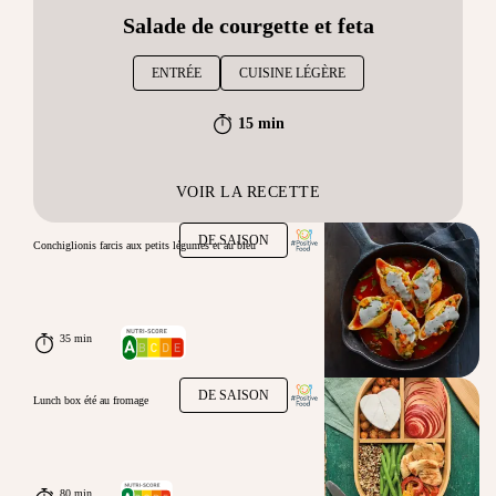
Salade de courgette et feta
ENTRÉE
CUISINE LÉGÈRE
15 min
VOIR LA RECETTE
DE SAISON
Conchiglionis farcis aux petits légumes et au bleu
35 min
DE SAISON
Lunch box été au fromage
80 min