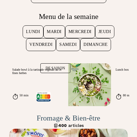
Menu de la semaine
LUNDI
MARDI
MERCREDI
JEUDI
VENDREDI
SAMEDI
DIMANCHE
DE SAISON
Salade bowl à la tartinade végétale ail et
Lunch box été au
fines herbes
50 min
80 min
Fromage & Bien-être
400
articles