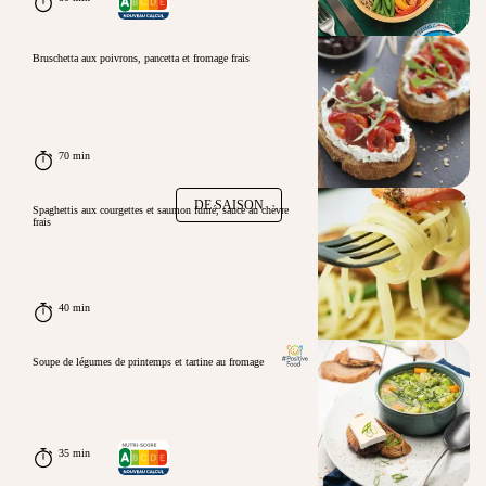
Bruschetta aux poivrons, pancetta et fromage frais
70 min
DE SAISON
Spaghettis aux courgettes et saumon fumé, sauce au chèvre
frais
40 min
Soupe de légumes de printemps et tartine au fromage
35 min