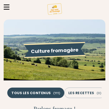
Culture fromagère
TOUS LES CONTENUS
LES RECETTES
(
111
)
(
0
)
Parlons fromage !