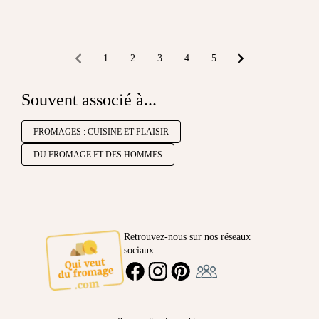
1
2
3
4
5
Souvent associé à...
FROMAGES : CUISINE ET PLAISIR
DU FROMAGE ET DES HOMMES
Retrouvez-nous sur nos réseaux
sociaux
Ambassadeur
FACEBOOK
INSTAGRAM
PINTEREST