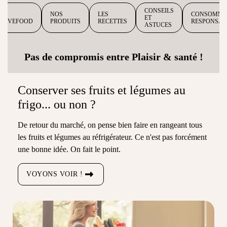
CONSEILS
NOS
LES
CONSOMMA
ET
ITIVEFOOD
PRODUITS
RECETTES
RESPONSAB
ASTUCES
Pas de compromis entre Plaisir & santé !
Conserver ses fruits et légumes au
frigo... ou non ?
De retour du marché, on pense bien faire en rangeant tous
les fruits et légumes au réfrigérateur. Ce n'est pas forcément
une bonne idée. On fait le point.
VOYONS VOIR !