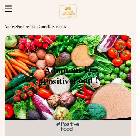
Accueil
Positive food : Conseils et astuces
Adoptons la
#PositiveFood !