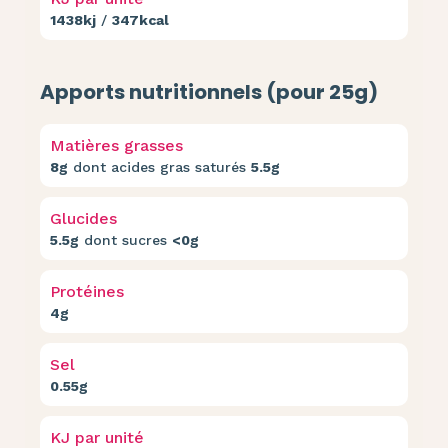
1438kj
/
347kcal
Apports nutritionnels (pour 25g)
Matières grasses
8g
dont acides gras saturés
5.5g
Glucides
5.5g
dont sucres
<0g
Protéines
4g
Sel
0.55g
KJ par unité