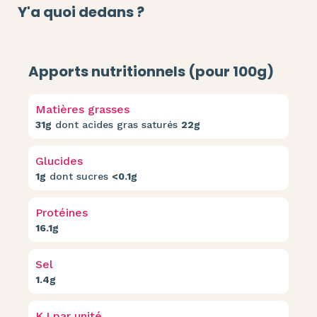
Y'a quoi dedans ?
Apports nutritionnels (pour 100g)
Matières grasses
31g
dont acides gras saturés
22g
Glucides
1g
dont sucres
<0.1g
Protéines
16.1g
Sel
1.4g
KJ par unité