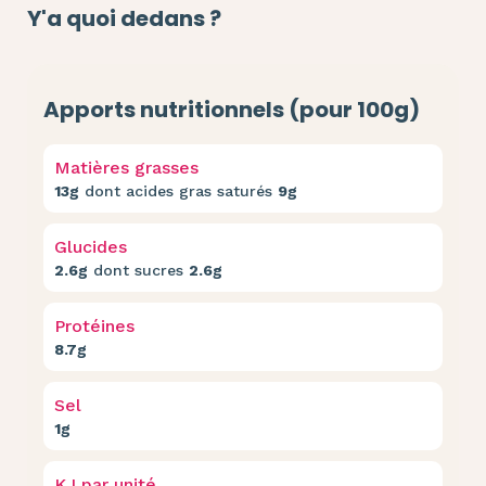
Y'a quoi dedans ?
Apports nutritionnels (pour 100g)
Matières grasses
13g
dont acides gras saturés
9g
Glucides
2.6g
dont sucres
2.6g
Protéines
8.7g
Sel
1g
KJ par unité