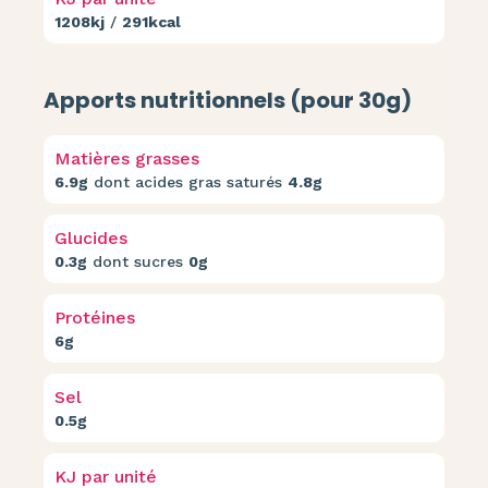
1208kj
/
291kcal
Apports nutritionnels (pour 30g)
Matières grasses
6.9g
dont acides gras saturés
4.8g
Glucides
0.3g
dont sucres
0g
Protéines
6g
Sel
0.5g
KJ par unité