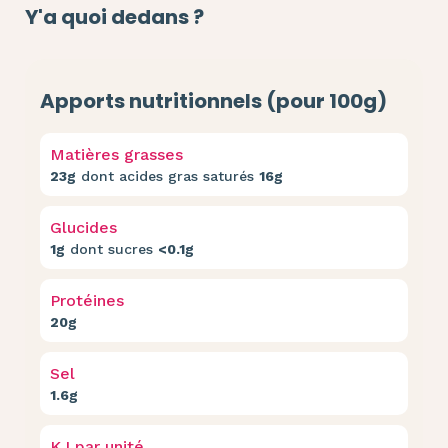
Y'a quoi dedans ?
Apports nutritionnels (pour 100g)
Matières grasses
23g
dont acides gras saturés
16g
Glucides
1g
dont sucres
<0.1g
Protéines
20g
Sel
1.6g
KJ par unité