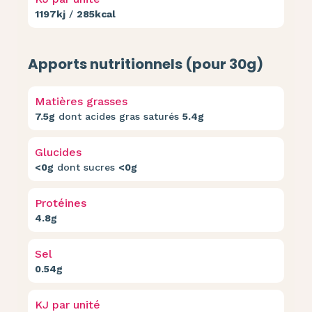
1197kj
/
285kcal
Apports nutritionnels (pour 30g)
Matières grasses
7.5g
dont acides gras saturés
5.4g
Glucides
<0g
dont sucres
<0g
Protéines
4.8g
Sel
0.54g
KJ par unité