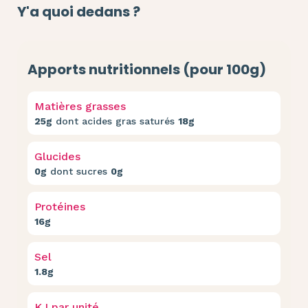
Y'a quoi dedans ?
Apports nutritionnels (pour 100g)
Matières grasses
25g
dont acides gras saturés
18g
Glucides
0g
dont sucres
0g
Protéines
16g
Sel
1.8g
KJ par unité