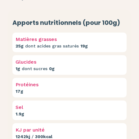
Apports nutritionnels (pour 100g)
Matières grasses
25g
dont acides gras saturés
19g
Glucides
1g
dont sucres
0g
Protéines
17g
Sel
1.9g
KJ par unité
1242kj
/
300kcal