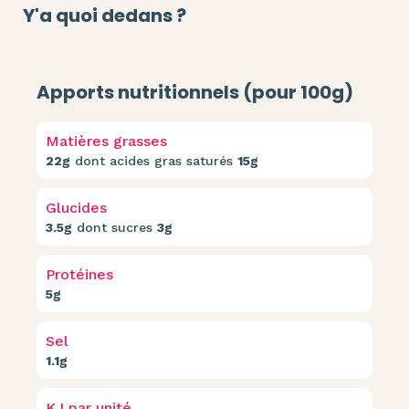
Y'a quoi dedans ?
Apports nutritionnels (pour 100g)
Matières grasses
22g
dont acides gras saturés
15g
Glucides
3.5g
dont sucres
3g
Protéines
5g
Sel
1.1g
KJ par unité