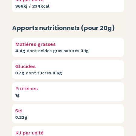
966kj
/
234kcal
Apports nutritionnels (pour 20g)
Matières grasses
4.4g
dont acides gras saturés
3.1g
Glucides
0.7g
dont sucres
0.6g
Protéines
1g
Sel
0.22g
KJ par unité