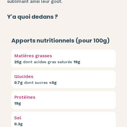
sublimant ainsi leur goût.
Y'a quoi dedans ?
Apports nutritionnels (pour 100g)
Matières grasses
25g
dont acides gras saturés
19g
Glucides
0.7g
dont sucres
<0g
Protéines
19g
Sel
0.3g