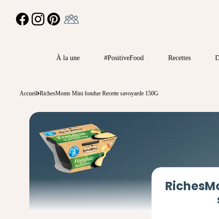
Ambassadeur
FACEBOOK
INSTAGRAM
PINTEREST
À la une
#PositiveFood
Recettes
D
Accueil
RichesMonts Mini fondue Recette savoyarde 150G
RichesMo