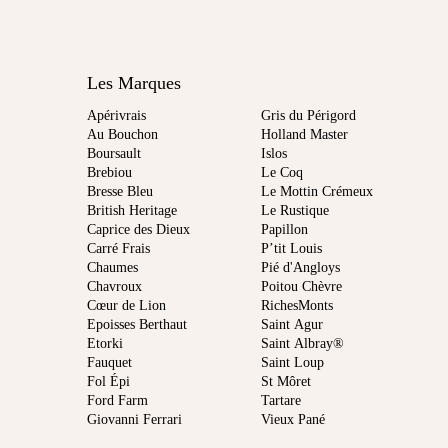
Les Marques
Apérivrais
Gris du Périgord
Au Bouchon
Holland Master
Boursault
Islos
Brebiou
Le Coq
Bresse Bleu
Le Mottin Crémeux
British Heritage
Le Rustique
Caprice des Dieux
Papillon
Carré Frais
P’tit Louis
Chaumes
Pié d'Angloys
Chavroux
Poitou Chèvre
Cœur de Lion
RichesMonts
Epoisses Berthaut
Saint Agur
Etorki
Saint Albray®
Fauquet
Saint Loup
Fol Épi
St Môret
Ford Farm
Tartare
Giovanni Ferrari
Vieux Pané