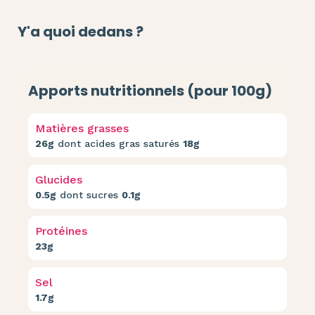
Y'a quoi dedans ?
Apports nutritionnels (pour 100g)
Matières grasses
26g
dont acides gras saturés
18g
Glucides
0.5g
dont sucres
0.1g
Protéines
23g
Sel
1.7g