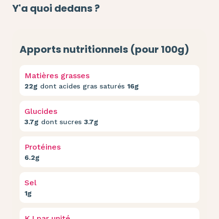
Y'a quoi dedans ?
Apports nutritionnels (pour 100g)
Matières grasses
22g
dont acides gras saturés
16g
Glucides
3.7g
dont sucres
3.7g
Protéines
6.2g
Sel
1g
KJ par unité