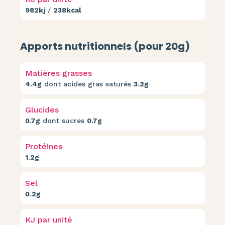
982kj
/
238kcal
Apports nutritionnels (pour 20g)
Matières grasses
4.4g
dont acides gras saturés
3.2g
Glucides
0.7g
dont sucres
0.7g
Protéines
1.2g
Sel
0.2g
KJ par unité