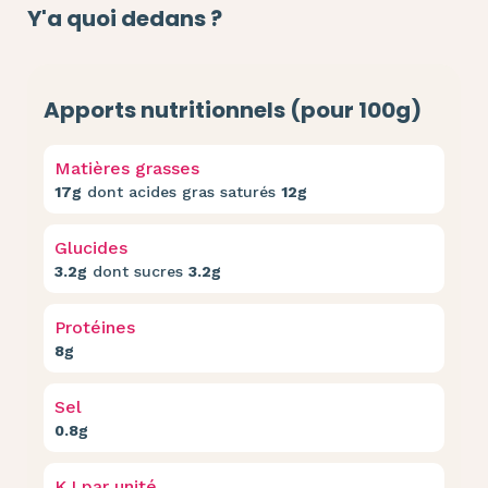
Y'a quoi dedans ?
Apports nutritionnels (pour 100g)
Matières grasses
17g
dont acides gras saturés
12g
Glucides
3.2g
dont sucres
3.2g
Protéines
8g
Sel
0.8g
KJ par unité