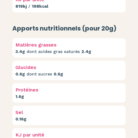
819kj
/
198kcal
Apports nutritionnels (pour 20g)
Matières grasses
3.4g
dont acides gras saturés
2.4g
Glucides
0.6g
dont sucres
0.6g
Protéines
1.6g
Sel
0.16g
KJ par unité