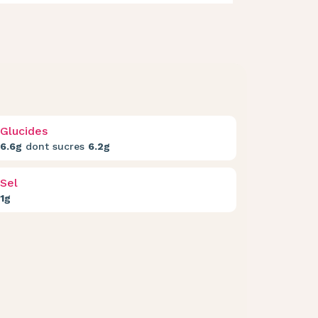
Glucides
6.6g
dont sucres
6.2g
Sel
1g