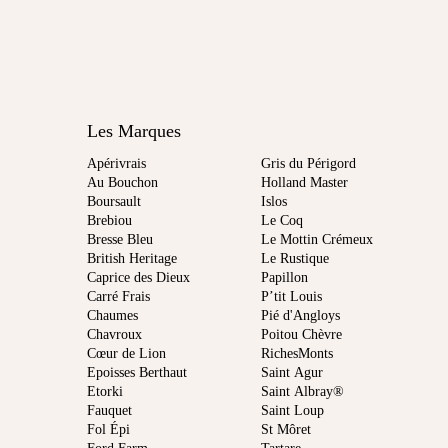
Les Marques
Apérivrais
Gris du Périgord
Au Bouchon
Holland Master
Boursault
Islos
Brebiou
Le Coq
Bresse Bleu
Le Mottin Crémeux
British Heritage
Le Rustique
Caprice des Dieux
Papillon
Carré Frais
P’tit Louis
Chaumes
Pié d'Angloys
Chavroux
Poitou Chèvre
Cœur de Lion
RichesMonts
Epoisses Berthaut
Saint Agur
Etorki
Saint Albray®
Fauquet
Saint Loup
Fol Épi
St Môret