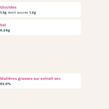
Glucides
1.3g
dont sucres
1.2g
Sel
0.24g
Matières grasses sur extrait sec
62.0%