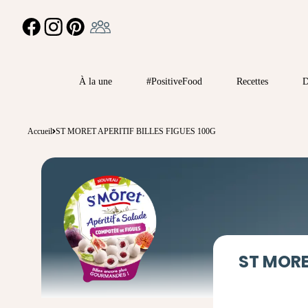
Ambassadeur
FACEBOOK
INSTAGRAM
PINTEREST
À la une
#PositiveFood
Recettes
D
Accueil
ST MORET APERITIF BILLES FIGUES 100G
ST MORET