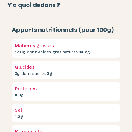
Y'a quoi dedans ?
Apports nutritionnels (pour 100g)
Matières grasses
17.8g
dont acides gras saturés
13.2g
Glucides
3g
dont sucres
3g
Protéines
8.3g
Sel
1.2g
KJ par unité