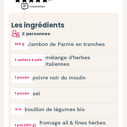
0 commentaire
Les ingrédients
2 personnes
Jambon de Parme en tranches
100 g
mélange d’herbes
1 cuillère à café
italiennes
poivre noir du moulin
1 pincée
sel
1 pincée
bouillon de légumes bio
4 cl
fromage ail & fines herbes
1 pot (150 g)