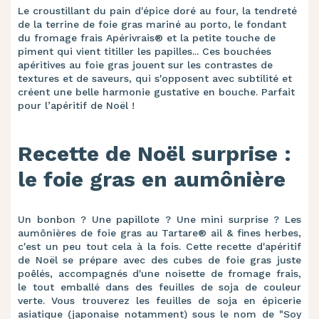
Le croustillant du pain d'épice doré au four, la tendreté
de la terrine de foie gras mariné au porto, le fondant
du fromage frais Apérivrais® et la petite touche de
piment qui vient titiller les papilles... Ces bouchées
apéritives au foie gras jouent sur les contrastes de
textures et de saveurs, qui s'opposent avec subtilité et
créent une belle harmonie gustative en bouche. Parfait
pour l’apéritif de Noël !
Recette de Noël surprise :
le foie gras en aumônière
Un bonbon ? Une papillote ? Une mini surprise ? Les
aumônières de foie gras au Tartare® ail & fines herbes,
c'est un peu tout cela à la fois. Cette recette d'apéritif
de Noël se prépare avec des cubes de foie gras juste
poêlés, accompagnés d'une noisette de fromage frais,
le tout emballé dans des feuilles de soja de couleur
verte. Vous trouverez les feuilles de soja en épicerie
asiatique (japonaise notamment) sous le nom de "Soy