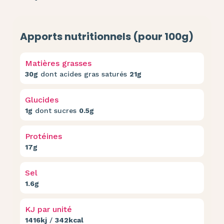
Apports nutritionnels (pour 100g)
Matières grasses
30g
dont acides gras saturés
21g
Glucides
1g
dont sucres
0.5g
Protéines
17g
Sel
1.6g
KJ par unité
1416kj
/
342kcal