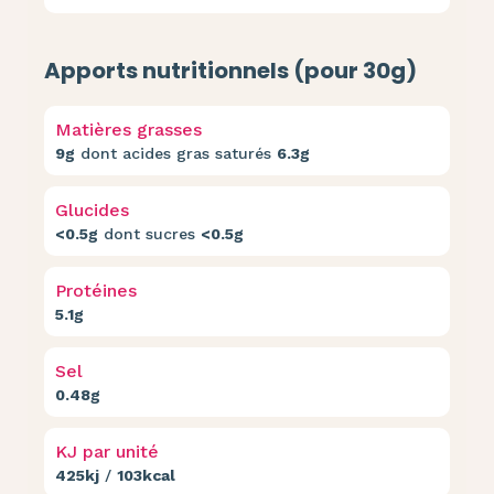
Apports nutritionnels (pour 30g)
Matières grasses
9g
dont acides gras saturés
6.3g
Glucides
<0.5g
dont sucres
<0.5g
Protéines
5.1g
Sel
0.48g
KJ par unité
425kj
/
103kcal