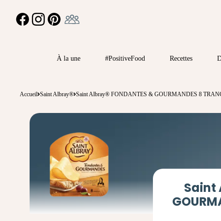
Ambassadeur
FACEBOOK
INSTAGRAM
PINTEREST
À la une
#PositiveFood
Recettes
D
Accueil
Saint Albray®
Saint Albray® FONDANTES & GOURMANDES 8 TRAN
Saint
GOURMA