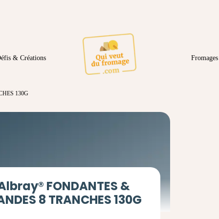
éfis & Créations
Fromages 
CHES 130G
 Albray® FONDANTES &
NDES 8 TRANCHES 130G