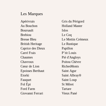
Les Marques
Apérivrais
Gris du Périgord
Au Bouchon
Holland Master
Boursault
Islos
Brebiou
Le Coq
Bresse Bleu
Le Mottin Crémeux
British Heritage
Le Rustique
Caprice des Dieux
Papillon
Carré Frais
P’tit Louis
Chaumes
Pié d'Angloys
Chavroux
Poitou Chèvre
Cœur de Lion
RichesMonts
Epoisses Berthaut
Saint Agur
Etorki
Saint Albray®
Fauquet
Saint Loup
Fol Épi
St Môret
Ford Farm
Tartare
Giovanni Ferrari
Vieux Pané