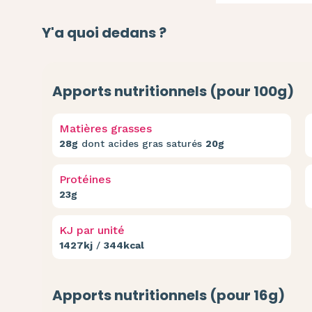
Y'a quoi dedans ?
Apports nutritionnels (pour 100g)
Matières grasses
28g
dont acides gras saturés
20g
Protéines
23g
KJ par unité
1427kj
/
344kcal
Apports nutritionnels (pour 16g)