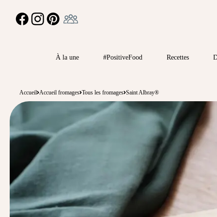
Ambassadeur
FACEBOOK
INSTAGRAM
PINTEREST
À la une
#PositiveFood
Recettes
D
Accueil
Accueil fromages
Tous les fromages
Saint Albray®