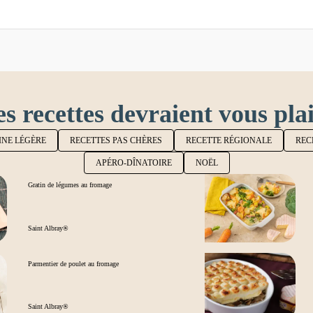
s recettes devraient vous pla
INE LÉGÈRE
RECETTES PAS CHÈRES
RECETTE RÉGIONALE
REC
APÉRO-DÎNATOIRE
NOËL
Gratin de légumes au fromage
Saint Albray®
Parmentier de poulet au fromage
Saint Albray®