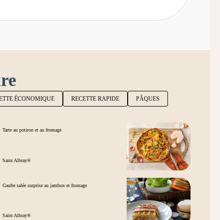
ire
ETTE ÉCONOMIQUE
RECETTE RAPIDE
PÂQUES
Tarte au potiron et au fromage
Saint Albray®
Gaufre salée surprise au jambon et fromage
Saint Albray®