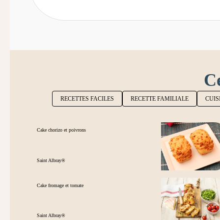
Ce
RECETTES FACILES
RECETTE FAMILIALE
CUIS
Cake chorizo et poivrons
Saint Albray®
Cake fromage et tomate
Saint Albray®