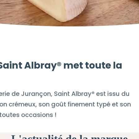
int Albray® met toute la
ie de Jurançon, Saint Albray® est issu du
son crémeux, son goût finement typé et son
n toutes occasions !