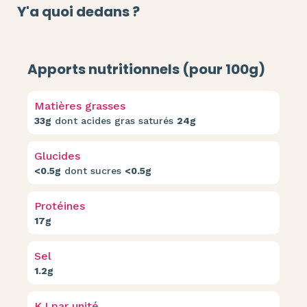
Y'a quoi dedans ?
Apports nutritionnels (pour 100g)
Matières grasses
33g
dont acides gras saturés
24g
Glucides
<0.5g
dont sucres
<0.5g
Protéines
17g
Sel
1.2g
KJ par unité