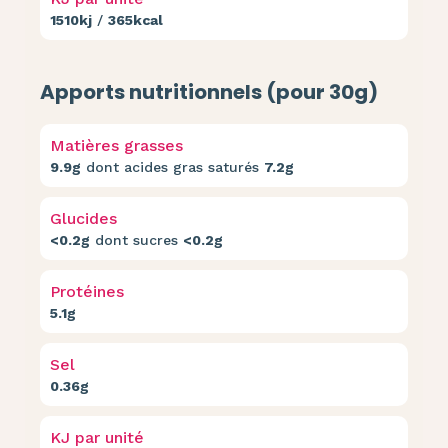
1510kj
/
365kcal
Apports nutritionnels (pour 30g)
Matières grasses
9.9g
dont acides gras saturés
7.2g
Glucides
<0.2g
dont sucres
<0.2g
Protéines
5.1g
Sel
0.36g
KJ par unité