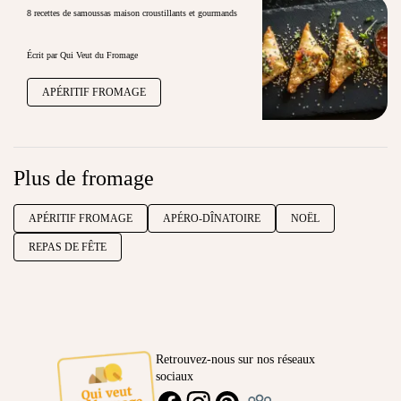
8 recettes de samoussas maison croustillants et gourmands
Écrit par Qui Veut du Fromage
APÉRITIF FROMAGE
Plus de fromage
APÉRITIF FROMAGE
APÉRO-DÎNATOIRE
NOËL
REPAS DE FÊTE
Retrouvez-nous sur nos réseaux
sociaux
Ambassadeur
FACEBOOK
INSTAGRAM
PINTEREST