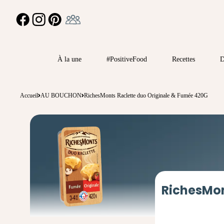
Ambassadeur
FACEBOOK
INSTAGRAM
PINTEREST
À la une
#PositiveFood
Recettes
D
Accueil
AU BOUCHON
RichesMonts Raclette duo Originale & Fumée 420G
RichesMon