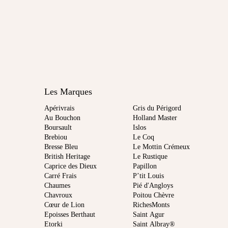
Les Marques
Apérivrais
Gris du Périgord
Au Bouchon
Holland Master
Boursault
Islos
Brebiou
Le Coq
Bresse Bleu
Le Mottin Crémeux
British Heritage
Le Rustique
Caprice des Dieux
Papillon
Carré Frais
P’tit Louis
Chaumes
Pié d'Angloys
Chavroux
Poitou Chèvre
Cœur de Lion
RichesMonts
Epoisses Berthaut
Saint Agur
Etorki
Saint Albray®