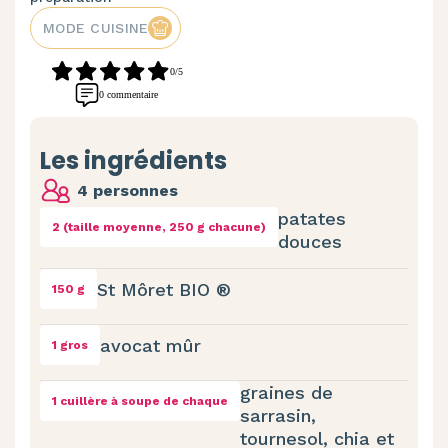
MODE CUISINE
0/5
0 commentaire
Les ingrédients
4 personnes
patates
2 (taille moyenne, 250 g chacune)
douces
St Môret BIO ®
150 g
avocat mûr
1 gros
graines de
1 cuillère à soupe de chaque
sarrasin,
tournesol, chia et