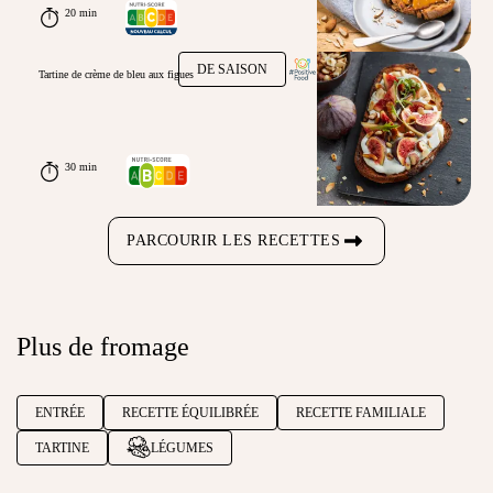
20 min
DE SAISON
Tartine de crème de bleu aux figues
30 min
PARCOURIR LES RECETTES
Plus de fromage
ENTRÉE
RECETTE ÉQUILIBRÉE
RECETTE FAMILIALE
TARTINE
LÉGUMES