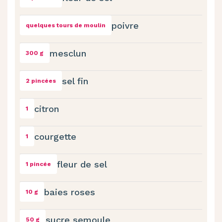
poivre
quelques tours de moulin
mesclun
300 g
sel fin
2 pincées
citron
1
courgette
1
fleur de sel
1 pincée
baies roses
10 g
sucre semoule
50 g