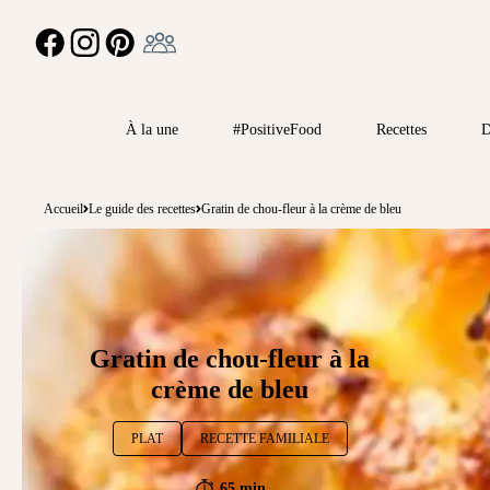
Ambassadeur
FACEBOOK
INSTAGRAM
PINTEREST
À la une
#PositiveFood
Recettes
D
Accueil
Le guide des recettes
Gratin de chou-fleur à la crème de bleu
Gratin de chou-fleur à la
crème de bleu
PLAT
RECETTE FAMILIALE
65 min