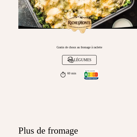
Gratin de choux au fromage à raclette
LÉGUMES
60 min
Plus de fromage