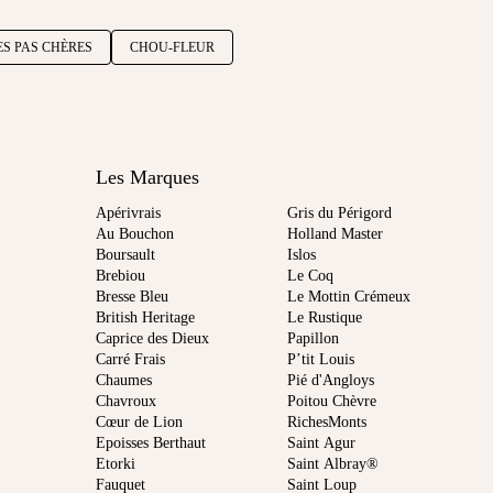
ES PAS CHÈRES
CHOU-FLEUR
Les Marques
Apérivrais
Gris du Périgord
Au Bouchon
Holland Master
Boursault
Islos
Brebiou
Le Coq
Bresse Bleu
Le Mottin Crémeux
British Heritage
Le Rustique
Caprice des Dieux
Papillon
Carré Frais
P’tit Louis
Chaumes
Pié d'Angloys
Chavroux
Poitou Chèvre
Cœur de Lion
RichesMonts
Epoisses Berthaut
Saint Agur
Etorki
Saint Albray®
Fauquet
Saint Loup