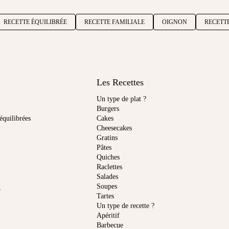
RECETTE ÉQUILIBRÉE
RECETTE FAMILIALE
OIGNON
RECETT
Les Recettes
Un type de plat ?
Burgers
équilibrées
Cakes
Cheesecakes
Gratins
Pâtes
Quiches
Raclettes
Salades
Soupes
r
Tartes
Un type de recette ?
Apéritif
Barbecue