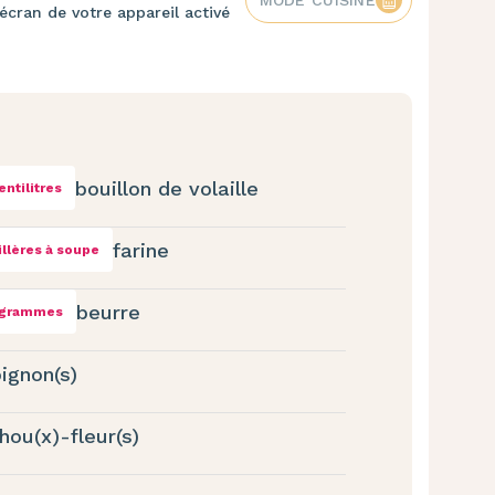
écran de votre appareil activé
bouillon de volaille
entilitres
farine
illères à soupe
beurre
 grammes
ignon(s)
hou(x)-fleur(s)