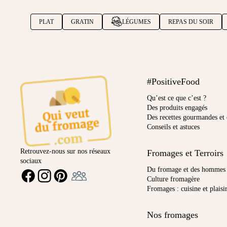
PLAT
GRATIN
LÉGUMES
REPAS DU SOIR
#PositiveFood
Qu’est ce que c’est ?
Des produits engagés
Des recettes gourmandes et 
Conseils et astuces
Retrouvez-nous sur nos réseaux
Fromages et Terroirs
sociaux
Ambassadeur
Du fromage et des hommes
FACEBOOK
INSTAGRAM
PINTEREST
Culture fromagère
Fromages : cuisine et plaisi
Nos fromages