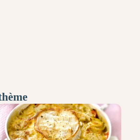
 thème