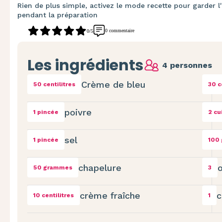
Rien de plus simple, activez le mode recette pour garder l'
pendant la préparation
0 commentaire
0/5
Les ingrédients
4 personnes
Crème de bleu
50 centilitres
30 c
poivre
1 pincée
2 cu
sel
1 pincée
100
chapelure
o
50 grammes
3
crème fraîche
c
10 centilitres
1