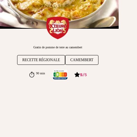
Gratin de pomme de terre au camembert
RECETTE RÉGIONALE
CAMEMBERT
90 min
5
/
5