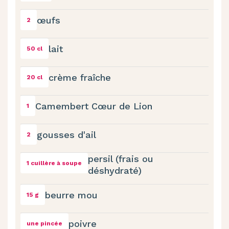
œufs
2
lait
50 cl
crème fraîche
20 cl
Camembert Cœur de Lion
1
gousses d'ail
2
persil (frais ou
1 cuillère à soupe
déshydraté)
beurre mou
15 g
poivre
une pincée