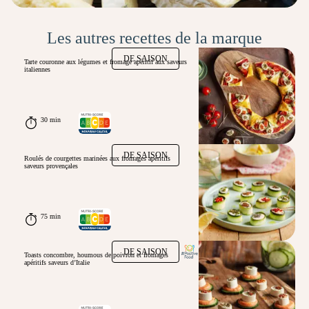
Les autres recettes de la marque
DE SAISON
Tarte couronne aux légumes et fromage apéritif aux saveurs
italiennes
30 min
DE SAISON
Roulés de courgettes marinées aux fromages apéritifs
saveurs provençales
75 min
DE SAISON
Toasts concombre, houmous de poivron et fromages
apéritifs saveurs d’Italie