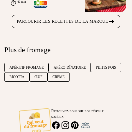
40 min
PARCOURIR LES RECETTES DE LA MARQUE
Plus de fromage
APÉRITIF FROMAGE
APÉRO-DÎNATOIRE
PETITS POIS
RICOTTA
ŒUF
CRÈME
Retrouvez-nous sur nos réseaux
sociaux
Ambassadeur
FACEBOOK
INSTAGRAM
PINTEREST