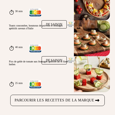
30 min
DE SAISON
Toasts concombre, houmous de poivron et fromages
apéritifs saveurs d’Italie
40 min
DE SAISON
Pics de gelée de tomate aux fromages apéritifs ail et fines
herbes
25 min
PARCOURIR LES RECETTES DE LA MARQUE