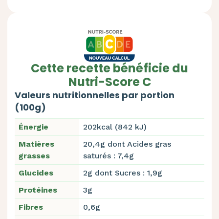
Cette recette bénéficie du
Nutri-Score C
Valeurs nutritionnelles par portion
(100g)
Énergie
202kcal (842 kJ)
Matières
20,4g dont Acides gras
grasses
saturés : 7,4g
Glucides
2g dont Sucres : 1,9g
Protéines
3g
Fibres
0,6g