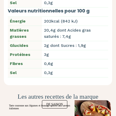
Sel
0,3g
Valeurs nutritionnelles pour 100 g
Énergie
202kcal (842 kJ)
Matières
20,4g dont Acides gras
grasses
saturés : 7,4g
Glucides
2g dont Sucres : 1,9g
Protéines
3g
Fibres
0,6g
Sel
0,3g
Les autres recettes de la marque
DE SAISON
Tarte couronne aux légumes et fromage apéritif aux saveurs
italiennes