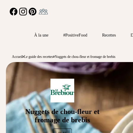
Ambassadeur
FACEBOOK
INSTAGRAM
PINTEREST
À la une
#PositiveFood
Recettes
D
Accueil
Le guide des recettes
Nuggets de chou-fleur et fromage de brebis
Nuggets de chou-fleur et
fromage de brebis