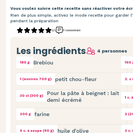
Vous voulez suivre cette recette sans réactiver votre écr
Rien de plus simple, activez le mode recette pour garder l'
pendant la préparation
0 commentaire
0/5
Les ingrédients
4 personnes
Brebiou
180 g
160 
petit chou-fleur
1 (environ 700 g)
2. c
Pour la pâte à beignet : lait
30 cl (300 g)
1 c.
demi écrémé
farine
200 g
2 (2
huile d'olive
6 c. à soupe (90 g)
2 c.