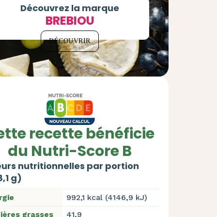
Découvrez la marque
BREBIOU
DÉCOUVRIR
tte recette bénéficie
du Nutri-Score B
urs nutritionnelles par portion
,1 g)
rgie
992,1 kcal (4146,9 kJ)
ières grasses
41,9