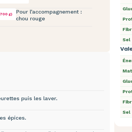
Glu
Pour l’accompagnement :
(700 g)
chou rouge
Pro
Fib
Sel
Vale
Éne
Mat
Glu
Pro
urettes puis les laver.
Fib
Sel
les épices.