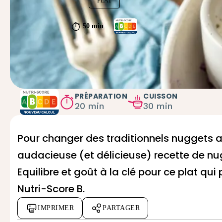
PLAT
50 min
PRÉPARATION
CUISSON
20 min
30 min
Pour changer des traditionnels nuggets a
audacieuse (et délicieuse) recette de n
Equilibre et goût à la clé pour ce plat qui p
Nutri-Score B.
IMPRIMER
PARTAGER