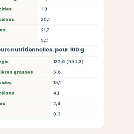
cides
113
téines
30,7
res
21,7
2,2
urs nutritionnelles, pour 100 g
rgie
132,6 (554,3)
ières grasses
5,6
cides
15,1
téines
4,1
res
2,9
0,3