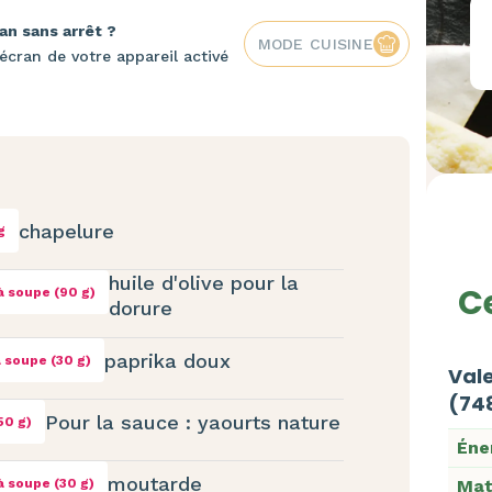
an sans arrêt ?
MODE CUISINE
écran de votre appareil activé
chapelure
g
huile d'olive pour la
Ce
 à soupe (90 g)
dorure
paprika doux
 à soupe (30 g)
Vale
(748
Pour la sauce : yaourts nature
50 g)
Éne
moutarde
 à soupe (30 g)
Mat