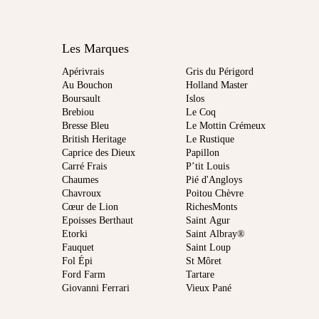
Les Marques
Apérivrais
Gris du Périgord
Au Bouchon
Holland Master
Boursault
Islos
Brebiou
Le Coq
Bresse Bleu
Le Mottin Crémeux
British Heritage
Le Rustique
Caprice des Dieux
Papillon
Carré Frais
P’tit Louis
Chaumes
Pié d'Angloys
Chavroux
Poitou Chèvre
Cœur de Lion
RichesMonts
Epoisses Berthaut
Saint Agur
Etorki
Saint Albray®
Fauquet
Saint Loup
Fol Épi
St Môret
Ford Farm
Tartare
Giovanni Ferrari
Vieux Pané