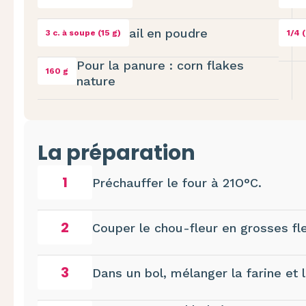
ail en poudre
3 c. à soupe (15 g)
1/4 
Pour la panure : corn flakes
160 g
nature
La préparation
1
Préchauffer le four à 21O°C.
2
Couper le chou-fleur en grosses fle
3
Dans un bol, mélanger la farine et 