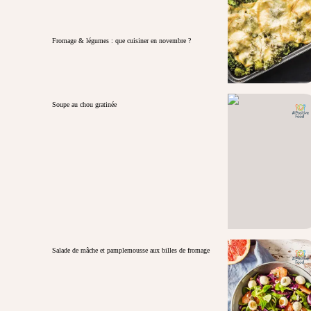
Fromage & légumes : que cuisiner en novembre ?
Soupe au chou gratinée
Salade de mâche et pamplemousse aux billes de fromage