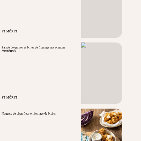
ST MÔRET
Salade de quinoa et billes de fromage aux oignons
caramélisés
ST MÔRET
Nuggets de chou-fleur et fromage de brebis