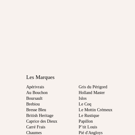
Les Marques
Apérivrais
Gris du Périgord
Au Bouchon
Holland Master
Boursault
Islos
Brebiou
Le Coq
Bresse Bleu
Le Mottin Crémeux
British Heritage
Le Rustique
Caprice des Dieux
Papillon
Carré Frais
P’tit Louis
Chaumes
Pié d'Angloys