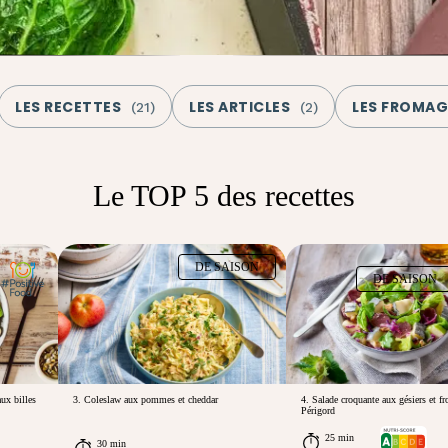
LES RECETTES
LES ARTICLES
LES FROMAG
(
21
)
(
2
)
Le TOP 5 des recettes
DE SAISON
DE SAISON
ux billes
3. Coleslaw aux pommes et cheddar
4. Salade croquante aux gésiers et f
Périgord
25 min
30 min