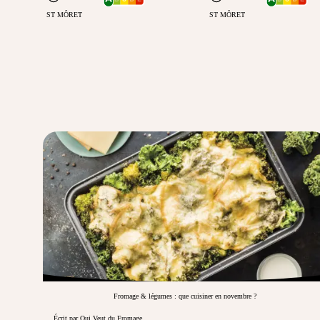
ST MÔRET
ST MÔRET
Fromage & légumes : que cuisiner en novembre ?
Écrit par Qui Veut du Fromage