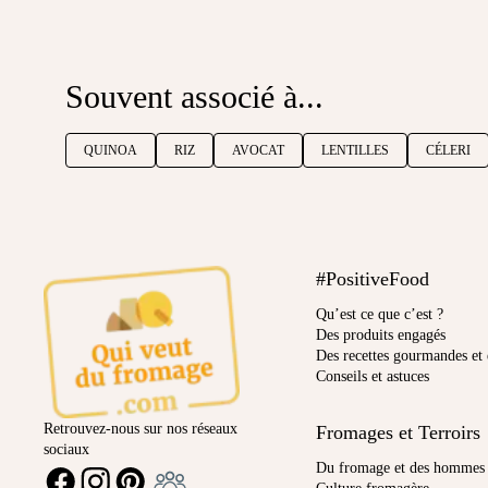
Souvent associé à...
QUINOA
RIZ
AVOCAT
LENTILLES
CÉLERI
#PositiveFood
Qu’est ce que c’est ?
Des produits engagés
Des recettes gourmandes et 
Conseils et astuces
Retrouvez-nous sur nos réseaux
Fromages et Terroirs
sociaux
Ambassadeur
Du fromage et des hommes
FACEBOOK
INSTAGRAM
PINTEREST