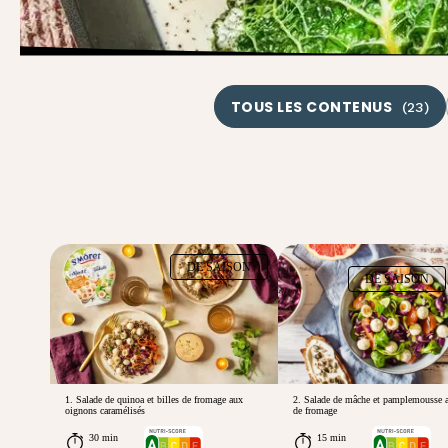
TOUS LES CONTENUS
(
23
)
DE SAISON
DE SAISON
1. Salade de quinoa et billes de fromage aux
2. Salade de mâche et pamplemousse a
oignons caramélisés
de fromage
30 min
15 min