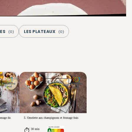
ES
LES PLATEAUX
(
0
)
(
0
)
DE SAISON
romage du
5. Omelette aux champignons et fromage frais
30 min