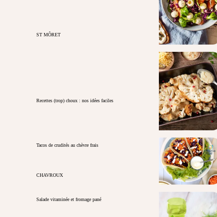
ST MÔRET
Recettes (trop) choux : nos idées faciles
Tacos de crudités au chèvre frais
CHAVROUX
Salade vitaminée et fromage pané