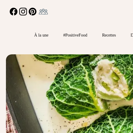
Ambassadeur
FACEBOOK
INSTAGRAM
PINTEREST
À la une
#PositiveFood
Recettes
D