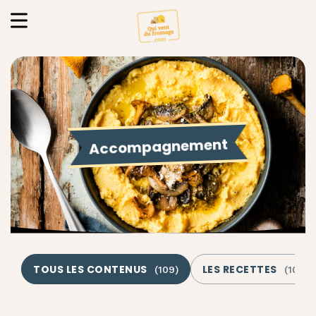
Accompagnement
TOUS LES CONTENUS
LES RECETTES
(
109
)
(
102
)