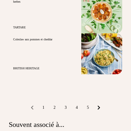
herbes
TARTARE
Coleslaw aux pommes et cheddar
BRITISH HERITAGE
1
2
3
4
5
Souvent associé à...