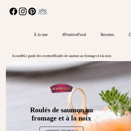
Ambassadeur
FACEBOOK
INSTAGRAM
PINTEREST
À la une
#PositiveFood
Recettes
D
Accueil
Le guide des recettes
Roulés de saumon au fromage et à la noix
Roulés de saumon au
fromage et à la noix