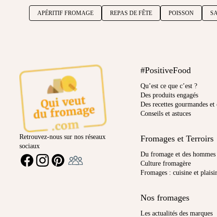
APÉRITIF FROMAGE
REPAS DE FÊTE
POISSON
S
#PositiveFood
Qu’est ce que c’est ?
Des produits engagés
Des recettes gourmandes et 
Conseils et astuces
Retrouvez-nous sur nos réseaux
Fromages et Terroirs
sociaux
Ambassadeur
Du fromage et des hommes
FACEBOOK
INSTAGRAM
PINTEREST
Culture fromagère
Fromages : cuisine et plaisi
Nos fromages
Les actualités des marques