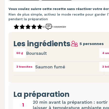
Vous voulez suivre cette recette sans réactiver votre écr
Rien de plus simple, activez le mode recette pour garder l'
pendant la préparation
0 commentaire
0/5
Les ingrédients
5 personnes
Boursault
60 g
4 un
Saumon fumé
2 tranches
2 br
La préparation
20 min avant la préparation : sortir
1
laisser à température ambiante pour