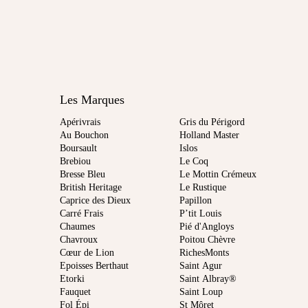
Les Marques
Apérivrais
Gris du Périgord
Au Bouchon
Holland Master
Boursault
Islos
Brebiou
Le Coq
Bresse Bleu
Le Mottin Crémeux
British Heritage
Le Rustique
Caprice des Dieux
Papillon
Carré Frais
P’tit Louis
Chaumes
Pié d'Angloys
Chavroux
Poitou Chèvre
Cœur de Lion
RichesMonts
Epoisses Berthaut
Saint Agur
Etorki
Saint Albray®
Fauquet
Saint Loup
Fol Épi
St Môret