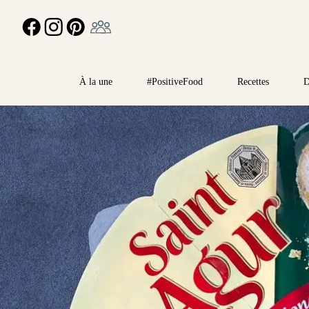
Ambassadeur
FACEBOOK
INSTAGRAM
PINTEREST
À la une
#PositiveFood
Recettes
D