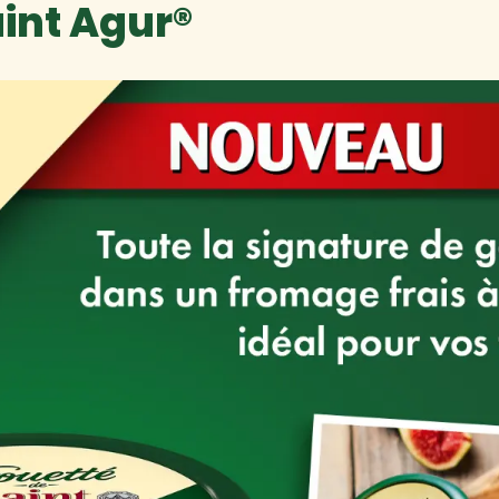
int Agur®