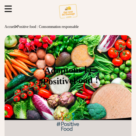
Accueil
Positive food : Consommation responsable
Adoptons la
#PositiveFood !