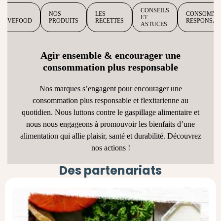
CONSEILS
NOS
LES
CONSOMMA
ET
ITIVEFOOD
PRODUITS
RECETTES
RESPONSAB
ASTUCES
Agir ensemble & encourager une
consommation plus responsable​
Nos marques s’engagent pour encourager une
consommation plus responsable et flexitarienne au
quotidien. Nous luttons contre le gaspillage alimentaire et
nous nous engageons à promouvoir les bienfaits d’une
alimentation qui allie plaisir, santé et durabilité. Découvrez
nos actions !
Des partenariats