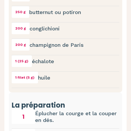
butternut ou potiron
250 g
conglichioni
200 g
champignon de Paris
200 g
échalote
1 (25 g)
huile
1 filet (5 g)
La préparation
Éplucher la courge et la couper
1
en dés.