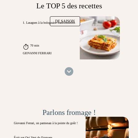
Le TOP 5 des recettes
DE SAISON
1. Lasagnes à la bolognaise traditionnelles
70 min
GIOVANNI FERRARI
Parlons fromage !
Giovanni Ferrari, un parmesan à la pointe du goût !
Écrit par Qui Veut du Fromage