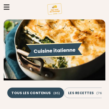
Cuisine italienne
TOUS LES CONTENUS
LES RECETTES
(
85
)
(
76
)