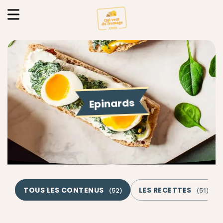
Epinards
TOUS LES CONTENUS
LES RECETTES
(
52
)
(
51
)