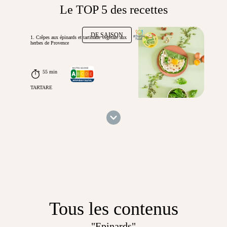
Le TOP 5 des recettes
DE SAISON
1. Crêpes aux épinards et tartinade végétale aux
herbes de Provence
55 min
TARTARE
Tous les contenus
"Epinards"