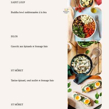
SAINT LOUP
Buddha bowl méditerranéen à la feta
ISLOS
Gnocchi aux épinards et fromage frais
ST MÔRET
Tartine épinard, oeuf mollet et fromage frais
ST MÔRET