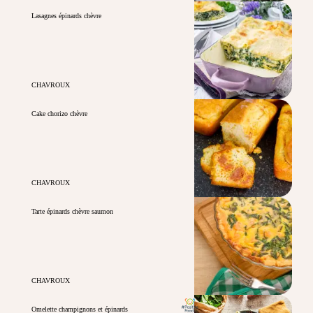
Lasagnes épinards chèvre
CHAVROUX
Cake chorizo chèvre
CHAVROUX
Tarte épinards chèvre saumon
CHAVROUX
Omelette champignons et épinards