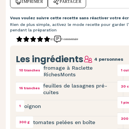
IMPRIMER
PARTAGER
Vous voulez suivre cette recette sans réactiver votre écr
Rien de plus simple, activez le mode recette pour garder l'
pendant la préparation
0 commentaire
0/5
Les ingrédients
4 personnes
fromage à Raclette
10 tranches
1 cu
RichesMonts
feuilles de lasagnes pré-
20 c
16 tranches
cuites
1 pi
oignon
1
200
tomates pelées en boîte
300 g