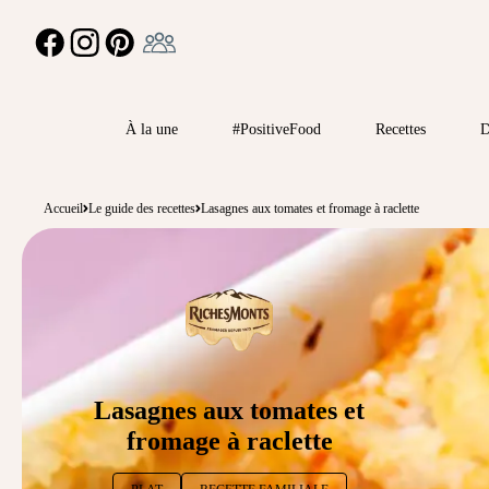
Ambassadeur
FACEBOOK
INSTAGRAM
PINTEREST
À la une
#PositiveFood
Recettes
D
Accueil
Le guide des recettes
Lasagnes aux tomates et fromage à raclette
Lasagnes aux tomates et
fromage à raclette