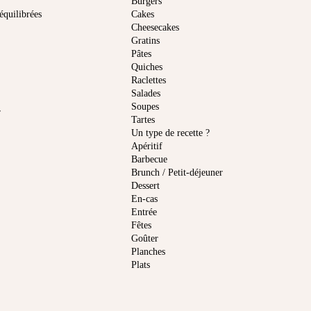
Burgers
équilibrées
Cakes
Cheesecakes
Gratins
Pâtes
Quiches
Raclettes
Salades
Soupes
r
Tartes
Un type de recette ?
Apéritif
Barbecue
Brunch / Petit-déjeuner
Dessert
En-cas
Entrée
Fêtes
Goûter
Planches
Plats