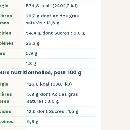
rgie
574,8 kcal (2402,7 kJ)
ières
26,7 g dont Acides gras
sses
saturés : 13,6 g
cides
54,4 g dont Sucres : 6,8 g
téines
26,3 g
res
5,9 g
1,8 g
urs nutritionnelles, pour 100 g
rgie
126,8 kcal (530,1 kJ)
ières
5,9 g dont Acides gras
sses
saturés : 3,0 g
cides
12,0 dont Sucres : 1,5 g
téines
5,8 g