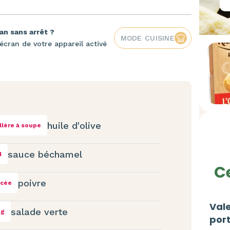
an sans arrêt ?
MODE CUISINE
écran de votre appareil activé
huile d'olive
illère à soupe
sauce béchamel
l
Ce
poivre
ncée
Vale
salade verte
 g
port