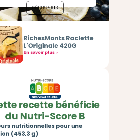
DÉCOUVRIR
RichesMonts Raclette
L'Originale 420G
En savoir plus
tte recette bénéficie
du Nutri-Score B
urs nutritionnelles pour une
ion (453,3 g)