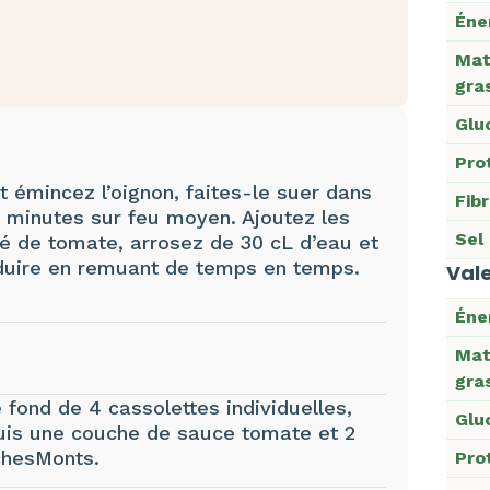
Éne
Mat
gra
Glu
Pro
t émincez l’oignon, faites-le suer dans
Fib
 2 minutes sur feu moyen. Ajoutez les
Sel
é de tomate, arrosez de 30 cL d’eau et
duire en remuant de temps en temps.
Vale
Éne
.
Mat
gra
fond de 4 cassolettes individuelles,
Glu
uis une couche de sauce tomate et 2
chesMonts.
Pro