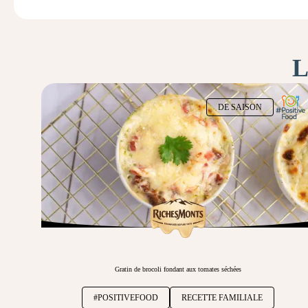
L
DE SAISON
Gratin de brocoli fondant aux tomates séchées
#POSITIVEFOOD
RECETTE FAMILIALE