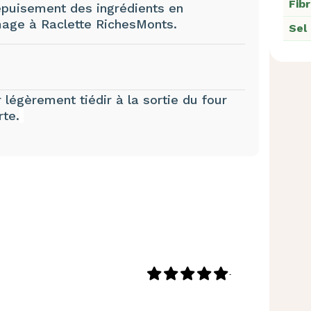
Fib
puisement des ingrédients en
mage à Raclette RichesMonts.
Sel
 légèrement tiédir à la sortie du four
rte.
-