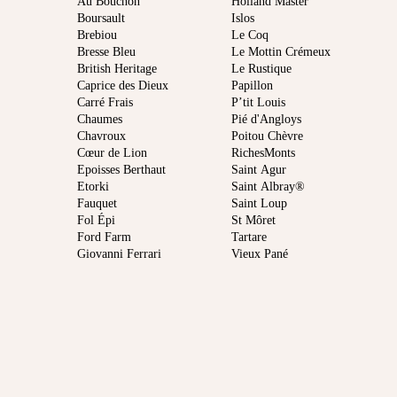
Au Bouchon
Holland Master
Boursault
Islos
Brebiou
Le Coq
Bresse Bleu
Le Mottin Crémeux
British Heritage
Le Rustique
Caprice des Dieux
Papillon
Carré Frais
P’tit Louis
Chaumes
Pié d'Angloys
Chavroux
Poitou Chèvre
Cœur de Lion
RichesMonts
Epoisses Berthaut
Saint Agur
Etorki
Saint Albray®
Fauquet
Saint Loup
Fol Épi
St Môret
Ford Farm
Tartare
Giovanni Ferrari
Vieux Pané