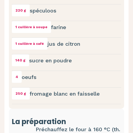
spéculoos
220 g
farine
1 cuillère à soupe
jus de citron
1 cuillère à café
sucre en poudre
140 g
oeufs
4
fromage blanc en faisselle
250 g
La préparation
Préchauffez le four à 160 °C (th.