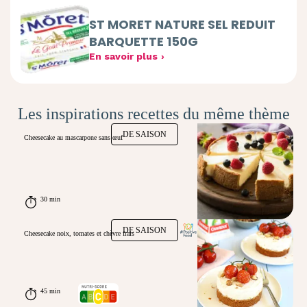
ST MORET NATURE SEL REDUIT
BARQUETTE 150G
En savoir plus
Les inspirations recettes du même thème
DE SAISON
Cheesecake au mascarpone sans œuf
30 min
DE SAISON
Cheesecake noix, tomates et chèvre frais
45 min