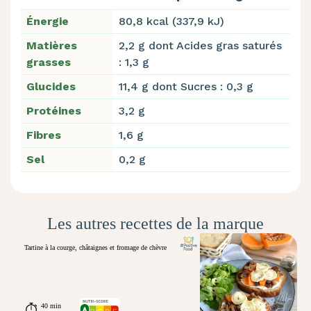
Énergie
80,8 kcal (337,9 kJ)
Matières
2,2 g dont Acides gras saturés
grasses
: 1,3 g
Glucides
11,4 g dont Sucres : 0,3 g
Protéines
3,2 g
Fibres
1,6 g
Sel
0,2 g
Les autres recettes de la marque
Tartine à la courge, châtaignes et fromage de chèvre
40 min