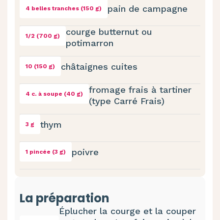
pain de campagne
4 belles tranches (150 g)
courge butternut ou
1/2 (700 g)
potimarron
châtaignes cuites
10 (150 g)
fromage frais à tartiner
4 c. à soupe (40 g)
(type Carré Frais)
thym
3 g
poivre
1 pincée (3 g)
La préparation
Éplucher la courge et la couper