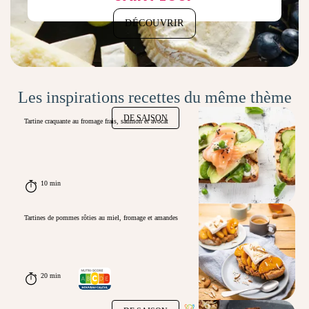
DÉCOUVRIR
Les inspirations recettes du même thème
DE SAISON
Tartine craquante au fromage frais, saumon et avocat
10 min
Tartines de pommes rôties au miel, fromage et amandes
20 min