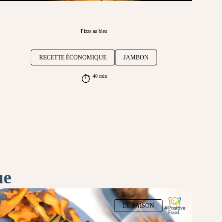
Pizza au bleu
RECETTE ÉCONOMIQUE
JAMBON
40 min
ue
DE SAISON