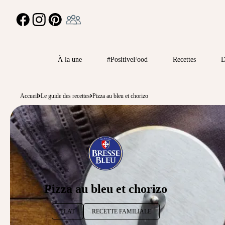
Ambassadeur
FACEBOOK
INSTAGRAM
PINTEREST
À la une
#PositiveFood
Recettes
D
Accueil
Le guide des recettes
Pizza au bleu et chorizo
Pizza au bleu et chorizo
PLAT
RECETTE FAMILIALE