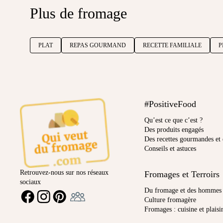
Plus de fromage
PLAT
REPAS GOURMAND
RECETTE FAMILIALE
P
#PositiveFood
Qu’est ce que c’est ?
Des produits engagés
Des recettes gourmandes et 
Conseils et astuces
Retrouvez-nous sur nos réseaux
Fromages et Terroirs
sociaux
Ambassadeur
Du fromage et des hommes
FACEBOOK
INSTAGRAM
PINTEREST
Culture fromagère
Fromages : cuisine et plaisi