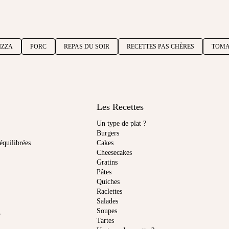
IZZA
PORC
REPAS DU SOIR
RECETTES PAS CHÈRES
TOMA
Les Recettes
Un type de plat ?
Burgers
équilibrées
Cakes
Cheesecakes
Gratins
Pâtes
Quiches
Raclettes
Salades
Soupes
r
Tartes