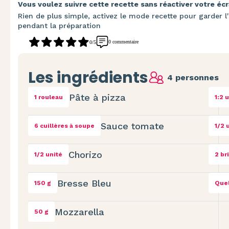
Vous voulez suivre cette recette sans réactiver votre écr
Rien de plus simple, activez le mode recette pour garder l'
pendant la préparation
0 commentaire
0/5
Les ingrédients
4 personnes
Pâte à pizza
1 rouleau
1:2 
Sauce tomate
6 cuillères à soupe
1/2 
Chorizo
1/2 unité
2 br
Bresse Bleu
150 g
Que
Mozzarella
50 g