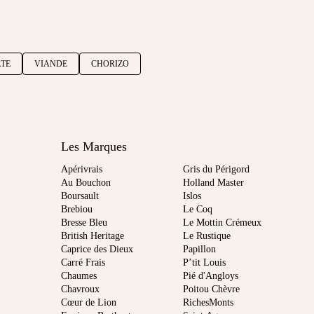
TE
VIANDE
CHORIZO
Les Marques
Apérivrais
Gris du Périgord
Au Bouchon
Holland Master
Boursault
Islos
Brebiou
Le Coq
Bresse Bleu
Le Mottin Crémeux
British Heritage
Le Rustique
Caprice des Dieux
Papillon
Carré Frais
P’tit Louis
Chaumes
Pié d'Angloys
Chavroux
Poitou Chèvre
Cœur de Lion
RichesMonts