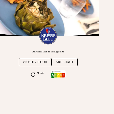
Artichaut farci au fromage bleu
#POSITIVEFOOD
ARTICHAUT
21 min