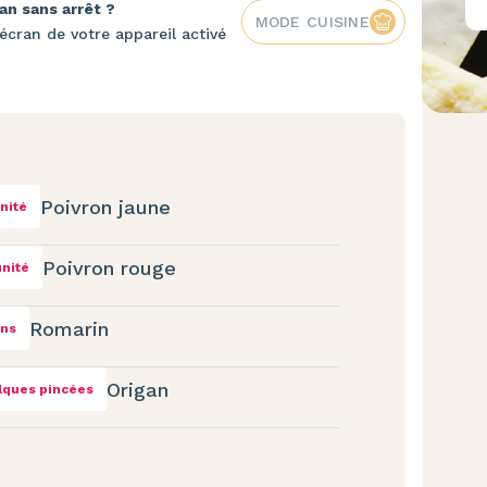
an sans arrêt ?
MODE CUISINE
écran de votre appareil activé
Poivron jaune
unité
Poivron rouge
unité
Romarin
ins
Origan
lques pincées