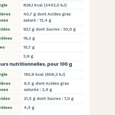
rgie
826,1 kcal (3453,0 kJ)
ières
40,7 g dont Acides gras
sses
saturé : 12,4 g
cides
92,1 g dont Sucres : 30,0 g
téines
19,3 g
res
10,7 g
2,6 g
urs nutritionnelles, pour 100 g
rgie
192,9 kcal (806,3 kJ)
ières
9,5 g dont Acides gras
sses
saturés : 2,9 g
cides
21,5 g dont Sucres : 7,0 g
téines
4,5 g