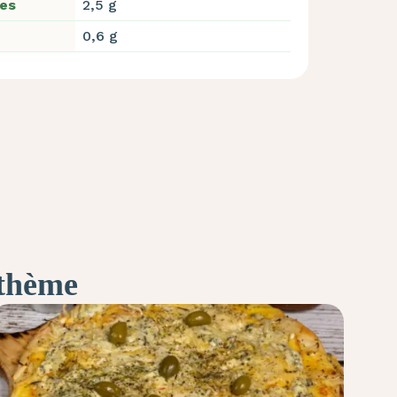
res
2,5 g
0,6 g
 thème