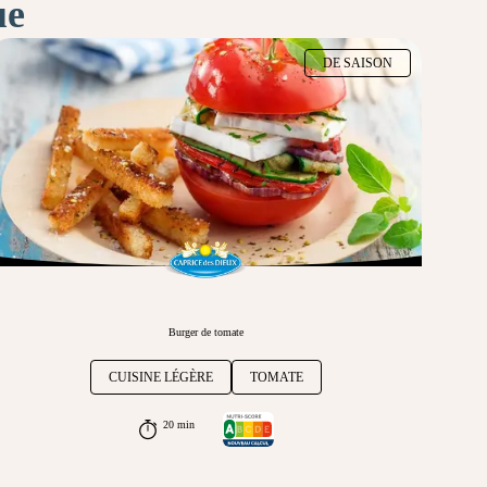
ue
DE SAISON
Burger de tomate
CUISINE LÉGÈRE
TOMATE
20 min