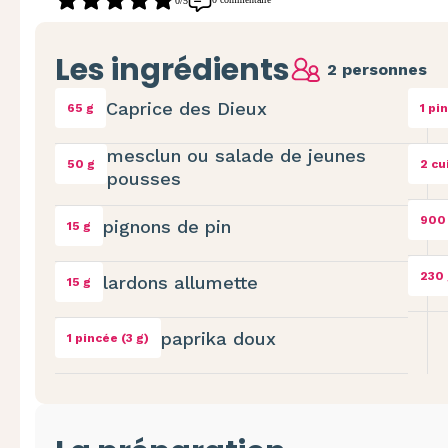
0/5
Les ingrédients
2 personnes
Caprice des Dieux
65 g
1 pi
mesclun ou salade de jeunes
50 g
2 cu
pousses
900
pignons de pin
15 g
230 
lardons allumette
15 g
paprika doux
1 pincée (3 g)