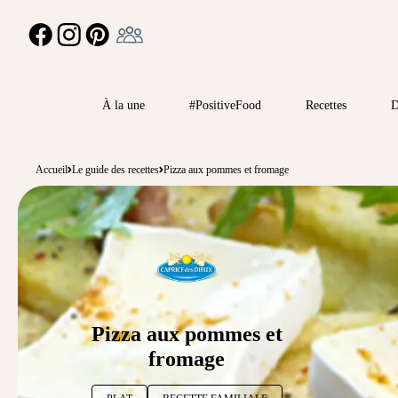
Ambassadeur
FACEBOOK
INSTAGRAM
PINTEREST
À la une
#PositiveFood
Recettes
D
Accueil
Le guide des recettes
Pizza aux pommes et fromage
Pizza aux pommes et
fromage