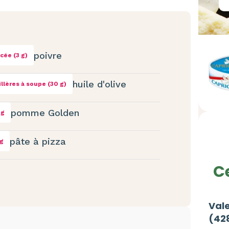
poivre
ncée (3 g)
huile d'olive
illères à soupe (30 g)
pomme Golden
 g
pâte à pizza
g
Ce
Vale
(428