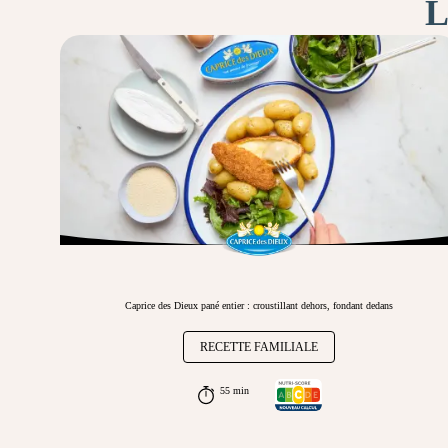
L
Caprice des Dieux pané entier : croustillant dehors, fondant dedans
RECETTE FAMILIALE
55 min