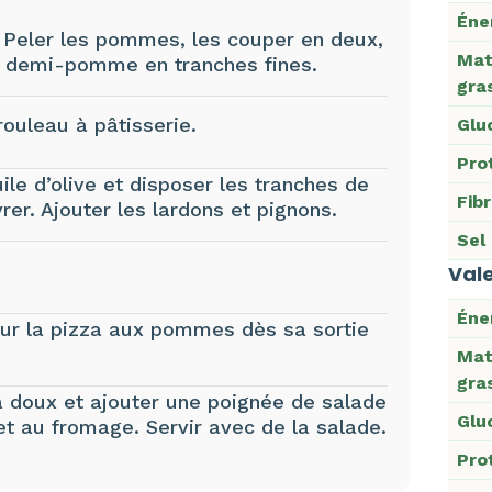
Éne
). Peler les pommes, les couper en deux,
Mat
ue demi-pomme en tranches fines.
gra
 rouleau à pâtisserie.
Glu
Pro
ile d’olive et disposer les tranches de
Fib
er. Ajouter les lardons et pignons.
Sel
Vale
Éne
ur la pizza aux pommes dès sa sortie
Mat
gra
 doux et ajouter une poignée de salade
Glu
t au fromage. Servir avec de la salade.
Pro