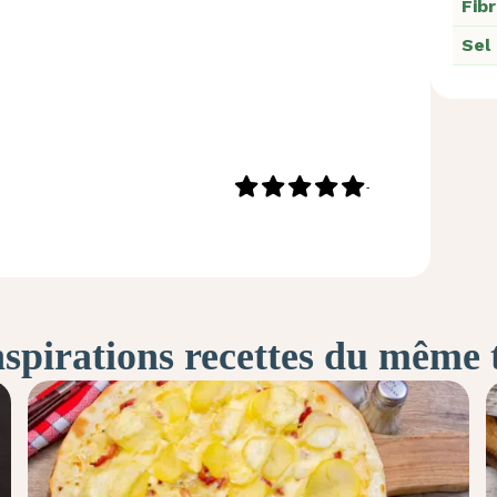
Fib
Sel
-
nspirations recettes du même