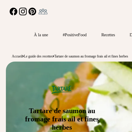
Ambassadeur
FACEBOOK
INSTAGRAM
PINTEREST
À la une
#PositiveFood
Recettes
D
Accueil
Le guide des recettes
Tartare de saumon au fromage frais ail et fines herbes
Tartare de saumon au
fromage frais ail et fines
herbes