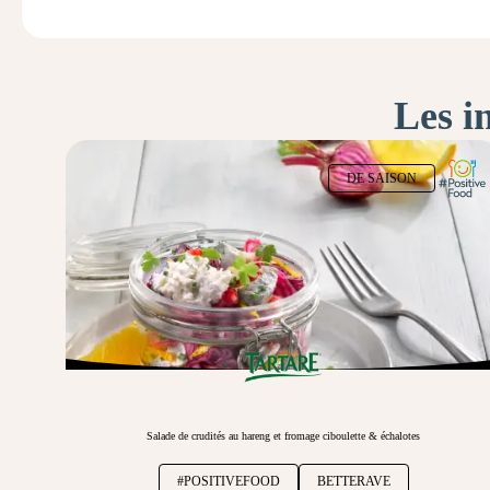
Les i
DE SAISON
Salade de crudités au hareng et fromage ciboulette & échalotes
#POSITIVEFOOD
BETTERAVE