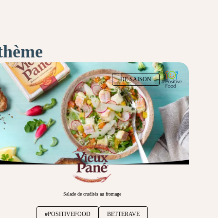
 thème
DE SAISON
Salade de crudités au fromage
#POSITIVEFOOD
BETTERAVE