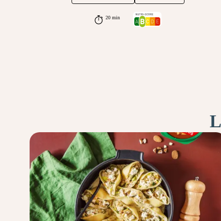
20 min
L