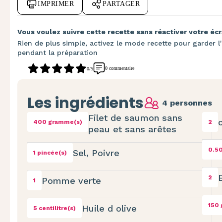
IMPRIMER
PARTAGER
Vous voulez suivre cette recette sans réactiver votre écr
Rien de plus simple, activez le mode recette pour garder l'
pendant la préparation
0 commentaire
0/5
Les ingrédients
4 personnes
Filet de saumon sans
c
400 gramme(s)
2
peau et sans arêtes
0.50
Sel, Poivre
1 pincée(s)
2
Pomme verte
1
150
Huile d olive
5 centilitre(s)