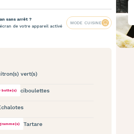
an sans arrêt ?
MODE CUISINE
écran de votre appareil activé
itron(s) vert(s)
ciboulettes
 botte(s)
Echalotes
Tartare
 gramme(s)