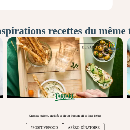
nspirations recettes du même
DE SAISON
Gressins maison, crudités et dip au fromage ail et fines herbes
#POSITIVEFOOD
APÉRO-DÎNATOIRE