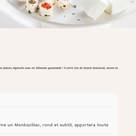
des plaisirs régressifs mais est tellement gourmande ! A servir lors du brunch dominical, encore en
me un Monbazillac, rond et subtil, apportera toute