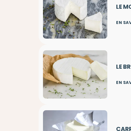
LE M
EN SA
LE B
EN SA
CARR