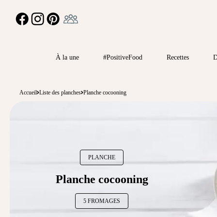
Ambassadeur
FACEBOOK
INSTAGRAM
PINTEREST
À la une
#PositiveFood
Recettes
D
Accueil
Liste des planches
Planche cocooning
PLANCHE
Planche cocooning
5 FROMAGES