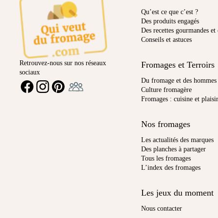
Qu’est ce que c’est ?
Des produits engagés
Des recettes gourmandes et 
Conseils et astuces
Retrouvez-nous sur nos réseaux
Fromages et Terroirs
sociaux
Ambassadeur
Du fromage et des hommes
FACEBOOK
INSTAGRAM
PINTEREST
Culture fromagère
Fromages : cuisine et plaisi
Nos fromages
Les actualités des marques
Des planches à partager
Tous les fromages
L’index des fromages
Les jeux du moment
Nous contacter