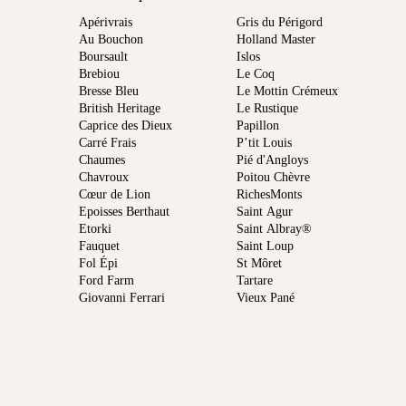
Apérivrais
Gris du Périgord
Au Bouchon
Holland Master
Boursault
Islos
Brebiou
Le Coq
Bresse Bleu
Le Mottin Crémeux
British Heritage
Le Rustique
Caprice des Dieux
Papillon
Carré Frais
P’tit Louis
Chaumes
Pié d'Angloys
Chavroux
Poitou Chèvre
Cœur de Lion
RichesMonts
Epoisses Berthaut
Saint Agur
Etorki
Saint Albray®
Fauquet
Saint Loup
Fol Épi
St Môret
Ford Farm
Tartare
Giovanni Ferrari
Vieux Pané